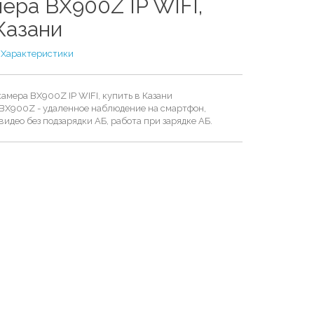
ера BX900Z IP WIFI,
Казани
/
Характеристики
амера BX900Z IP WIFI, купить в Казани
 BX900Z - удаленное наблюдение на смартфон,
видео без подзарядки АБ, работа при зарядке АБ.