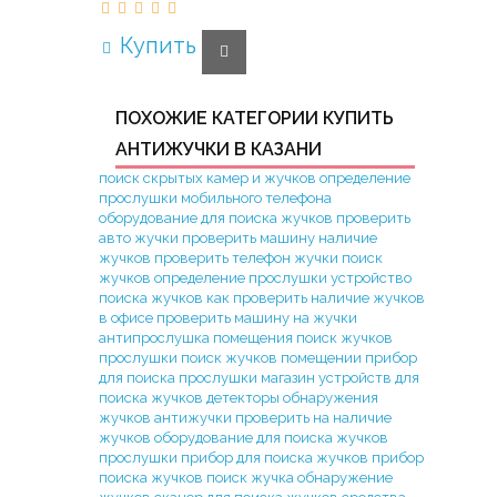
Купить
ПОХОЖИЕ КАТЕГОРИИ КУПИТЬ
АНТИЖУЧКИ В КАЗАНИ
поиск скрытых камер и жучков
определение
прослушки мобильного телефона
оборудование для поиска жучков
проверить
авто жучки
проверить машину наличие
жучков
проверить телефон жучки
поиск
жучков
определение прослушки
устройство
поиска жучков
как проверить наличие жучков
в офисе
проверить машину на жучки
антипрослушка помещения
поиск жучков
прослушки
поиск жучков помещении
прибор
для поиска прослушки
магазин устройств для
поиска жучков
детекторы обнаружения
жучков
антижучки
проверить на наличие
жучков
оборудование для поиска жучков
прослушки
прибор для поиска жучков
прибор
поиска жучков
поиск жучка
обнаружение